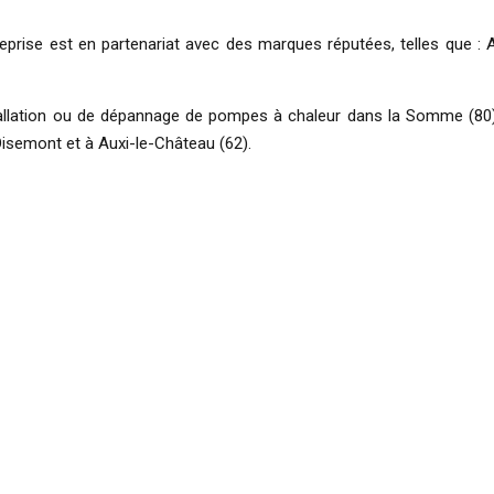
prise est en partenariat avec des marques réputées, telles que : Alte
tallation ou de dépannage de pompes à chaleur dans la Somme (80)
 Oisemont et à Auxi-le-Château (62).
formations ou pour obtenir un de
 nous contacter au 06 80 28 98 