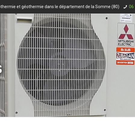
rothermie et géothermie dans le département de la Somme (80)
06 
s